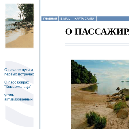
ГЛАВНАЯ
E-MAIL
КАРТА САЙТА
О ПАССАЖИ
О начале пути и
первых встречах
О пассажирах
"Комсомольца"
уголь
активированный