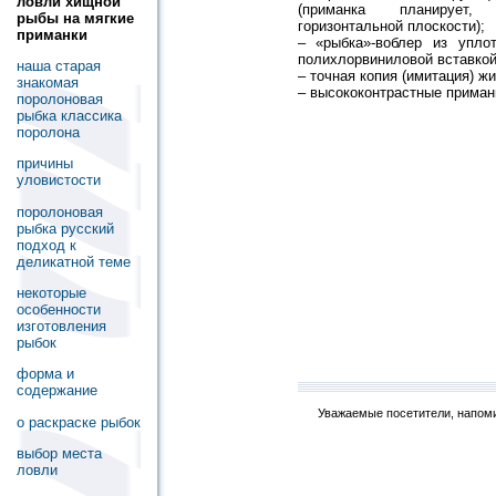
ловли хищной
(приманка планирует
рыбы на мягкие
горизонтальной плоскости);
приманки
– «рыбка»-воблер из упло
полихлорвиниловой вставкой
наша старая
– точная копия (имитация) жи
знакомая
– высококонтрастные приман
поролоновая
рыбка классика
поролона
причины
уловистости
поролоновая
рыбка русский
подход к
деликатной теме
некоторые
особенности
изготовления
рыбок
форма и
содержание
Уважаемые посетители, напоми
о раскраске рыбок
выбор места
ловли