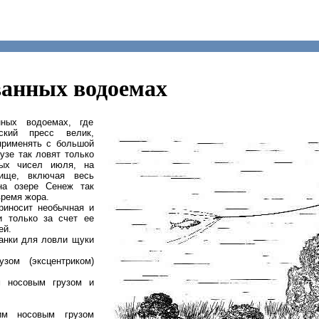
ванных водоемах
ных водоемах, где
ский пресс велик,
применять с большой
узе так ловят только
ых чисел июля, на
лище, включая весь
на озере Сенеж так
время жора.
риносит необычная и
и только за счет ее
ей.
анки для ловли щуки
зом (эксцентриком)
 носовым грузом и
им носовым грузом