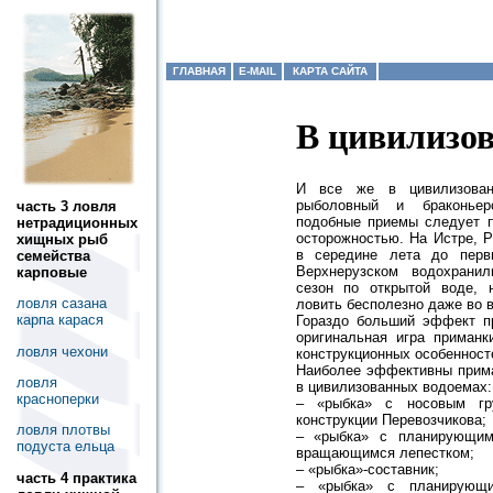
ГЛАВНАЯ
E-MAIL
КАРТА САЙТА
В цивилизо
И все же в цивилизован
рыболовный и браконьер
часть 3 ловля
подобные приемы следует 
нетрадиционных
осторожностью. На Истре, Р
хищных рыб
в середине лета до перв
семейства
Верхнерузском водохрани
карповые
сезон по открытой воде, 
ловля сазана
ловить бесполезно даже во 
карпа карася
Гораздо больший эффект п
оригинальная игра приманк
ловля чехони
конструкционных особенност
Наиболее эффективны прим
ловля
в цивилизованных водоемах:
красноперки
– «рыбка» с носовым гру
конструкции Перевозчикова;
ловля плотвы
– «рыбка» с планирующим
подуста ельца
вращающимся лепестком;
– «рыбка»-составник;
часть 4 практика
– «рыбка» с планирующ