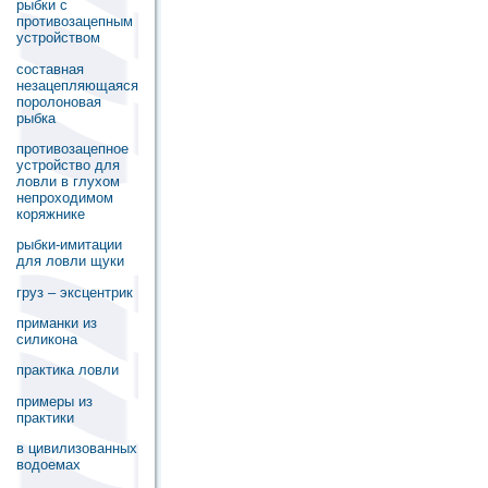
рыбки с
противозацепным
устройством
составная
незацепляющаяся
поролоновая
рыбка
противозацепное
устройство для
ловли в глухом
непроходимом
коряжнике
рыбки-имитации
для ловли щуки
груз – эксцентрик
приманки из
силикона
практика ловли
примеры из
практики
в цивилизованных
водоемах