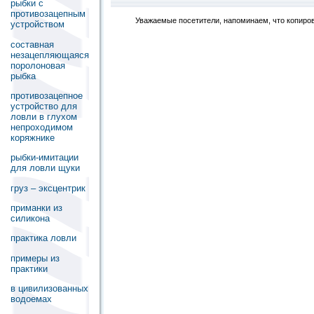
рыбки с
противозацепным
Уважаемые посетители, напоминаем, что копиров
устройством
составная
незацепляющаяся
поролоновая
рыбка
противозацепное
устройство для
ловли в глухом
непроходимом
коряжнике
рыбки-имитации
для ловли щуки
груз – эксцентрик
приманки из
силикона
практика ловли
примеры из
практики
в цивилизованных
водоемах