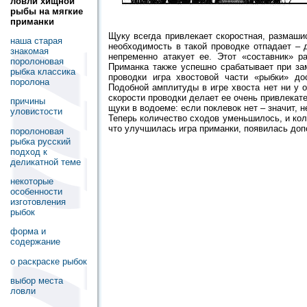
ловли хищной
рыбы на мягкие
приманки
Щуку всегда привлекает скоростная, размаши
наша старая
необходимость в такой проводке отпадает –
знакомая
непременно атакует ее. Этот «составник» р
поролоновая
Приманка также успешно срабатывает при за
рыбка классика
проводки игра хвостовой части «рыбки» дос
поролона
Подобной амплитуды в игре хвоста нет ни у о
скорости проводки делает ее очень привлекат
причины
щуки в водоеме: если поклевок нет – значит, н
уловистости
Теперь количество сходов уменьшилось, и кол
что улучшилась игра приманки, появилась доп
поролоновая
рыбка русский
подход к
деликатной теме
некоторые
особенности
изготовления
рыбок
форма и
содержание
о раскраске рыбок
выбор места
ловли