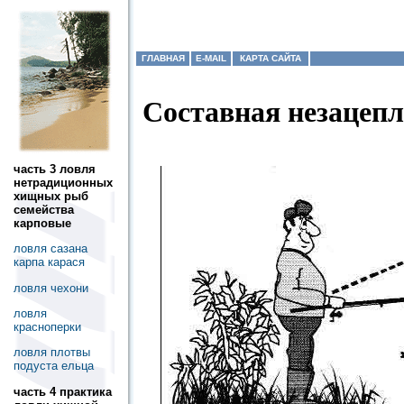
ГЛАВНАЯ
E-MAIL
КАРТА САЙТА
Составная незацеп
часть 3 ловля
нетрадиционных
хищных рыб
семейства
карповые
ловля сазана
карпа карася
ловля чехони
ловля
красноперки
ловля плотвы
подуста ельца
часть 4 практика