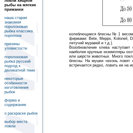
ловли хищной
рыбы на мягкие
приманки
наша старая
знакомая
поролоновая
рыбка классика
колеблющиеся блесны № 1 весом 
поролона
фирмами: Bete, Mepps, Koloneil, 
летучий муравей и т.д.).
причины
Возобновление клева наступает
уловистости
наиболее крупные экземпляры охо
или шерсти животных. Много пок
поролоновая
блесны. На мушки чехонь ловят 
рыбка русский
встречается редко, ловить ее на 
подход к
деликатной теме
некоторые
особенности
изготовления
рыбок
форма и
содержание
о раскраске рыбок
выбор места
ловли