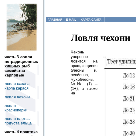
ГЛАВНАЯ
E-MAIL
КАРТА САЙТА
Ловля чехони
Чехонь
уверенно
часть 3 ловля
ловится на
нетрадиционных
вращающиеся
хищных рыб
блесны и,
семейства
особенно,
карповые
мухоблесны,
ловля сазана
№№ (1) –
карпа карася
(1+), а также
на
ловля чехони
ловля
красноперки
ловля плотвы
подуста ельца
часть 4 практика