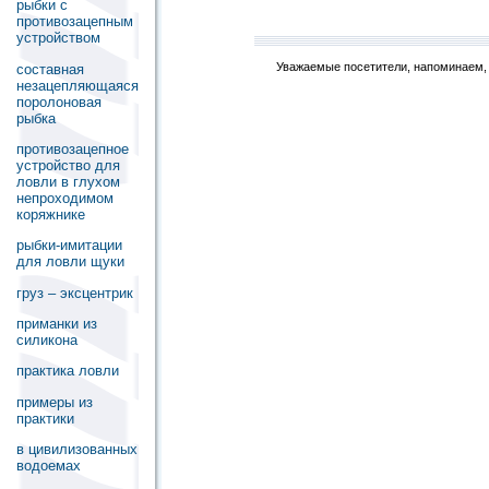
рыбки с
противозацепным
устройством
Уважаемые посетители, напоминаем, 
составная
незацепляющаяся
поролоновая
рыбка
противозацепное
устройство для
ловли в глухом
непроходимом
коряжнике
рыбки-имитации
для ловли щуки
груз – эксцентрик
приманки из
силикона
практика ловли
примеры из
практики
в цивилизованных
водоемах