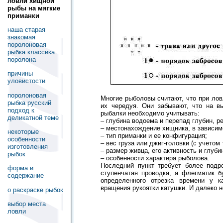
ловли хищной
рыбы на мягкие
приманки
наша старая
знакомая
поролоновая
рыбка классика
поролона
причины
уловистости
поролоновая
Многие рыболовы считают, что при ло
рыбка русский
их чередуя. Они забывают, что на в
подход к
рыбалки необходимо учитывать:
деликатной теме
– глубина водоема и перепад глубин, ре
– местонахождение хищника, в зависимо
некоторые
– тип приманки и ее конфигурация;
особенности
– вес груза или джиг-головки (с учетом 
изготовления
– размер живца, его активность и глуби
рыбок
– особенности характера рыболова.
Последний пункт требует более подр
форма и
ступенчатая проводка, а флегматик б
содержание
определенного отрезка времени у к
вращения рукоятки катушки. И далеко н
о раскраске рыбок
выбор места
ловли