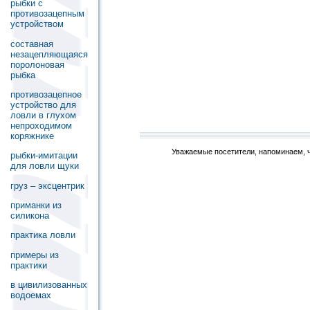
рыбки с
противозацепным
устройством
составная
незацепляющаяся
поролоновая
рыбка
противозацепное
устройство для
ловли в глухом
непроходимом
коряжнике
Уважаемые посетители, напоминаем, ч
рыбки-имитации
для ловли щуки
груз – эксцентрик
приманки из
силикона
практика ловли
примеры из
практики
в цивилизованных
водоемах