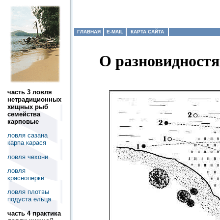
ГЛАВНАЯ
E-MAIL
КАРТА САЙТА
О разновидностя
часть 3 ловля
нетрадиционных
хищных рыб
семейства
карповые
ловля сазана
карпа карася
ловля чехони
ловля
красноперки
ловля плотвы
подуста ельца
часть 4 практика