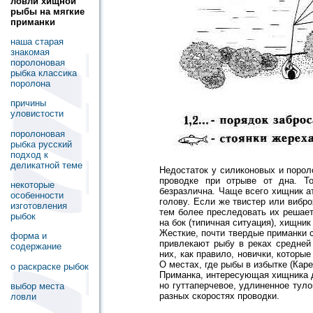
ловли хищной
рыбы на мягкие
приманки
наша старая
знакомая
поролоновая
рыбка классика
поролона
причины
уловистости
поролоновая
рыбка русский
подход к
деликатной теме
Недостаток у силиконовых и порол
проводке при отрыве от дна. То
некоторые
безразлична. Чаще всего хищник а
особенности
голову. Если же твистер или вибро
изготовления
тем более преследовать их решает
рыбок
на бок (типичная ситуация), хищник
Жесткие, почти твердые приманки с
форма и
привлекают рыбу в реках средней
содержание
них, как правило, новички, которы
О местах, где рыбы в избытке (Каре
о раскраске рыбок
Приманка, интересующая хищника до
но гуттаперчевое, удлиненное тул
выбор места
разных скоростях проводки.
ловли