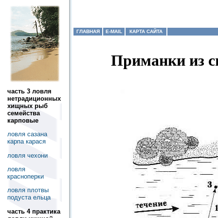
ГЛАВНАЯ
E-MAIL
КАРТА САЙТА
Приманки из с
часть 3 ловля
нетрадиционных
хищных рыб
семейства
карповые
ловля сазана
карпа карася
ловля чехони
ловля
красноперки
ловля плотвы
подуста ельца
часть 4 практика