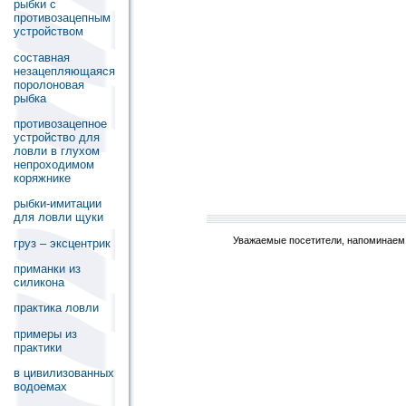
рыбки с
противозацепным
устройством
составная
незацепляющаяся
поролоновая
рыбка
противозацепное
устройство для
ловли в глухом
непроходимом
коряжнике
рыбки-имитации
для ловли щуки
Уважаемые посетители, напоминаем,
груз – эксцентрик
приманки из
силикона
практика ловли
примеры из
практики
в цивилизованных
водоемах