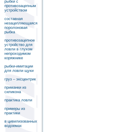
рыбки с
противозацепным
устройством
составная
незацепляющаяся
поролоновая
рыбка
противозацепное
устройство для
ловли в глухом
непроходимом
коряжнике
рыбки-имитации
для ловли щуки
груз – эксцентрик
приманки из
силикона
практика ловли
примеры из
практики
в цивилизованных
водоемах