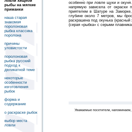
ловли хищной
особенно при ловле щуки и окуня.
рыбы на мягкие
напрямую зависела от окраски 
приманки
приятелем в Шатуре на Заморке,
глубине около 7 метров, мы бро
наша старая
раскрашена под окунька (красный 
знакомая
(серая «рыбка» с серыми плавника
поролоновая
рыбка классика
поролона
причины
уловистости
поролоновая
рыбка русский
подход к
деликатной теме
некоторые
особенности
изготовления
рыбок
форма и
содержание
Уважаемые посетители, напоминаем, 
о раскраске рыбок
выбор места
ловли