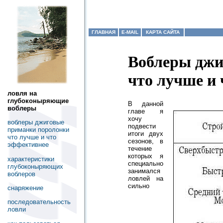
ГЛАВНАЯ
E-MAIL
КАРТА САЙТА
Воблеры джи
что лучше и 
ловля на
глубоконыряющие
В данной
воблеры
главе я
хочу
воблеры джиговые
подвести
приманки поролонки
итоги двух
что лучше и что
сезонов, в
эффективнее
течение
которых я
характеристики
специально
глубоконыряющих
занимался
воблеров
ловлей на
сильно
снаряжение
последовательность
ловли