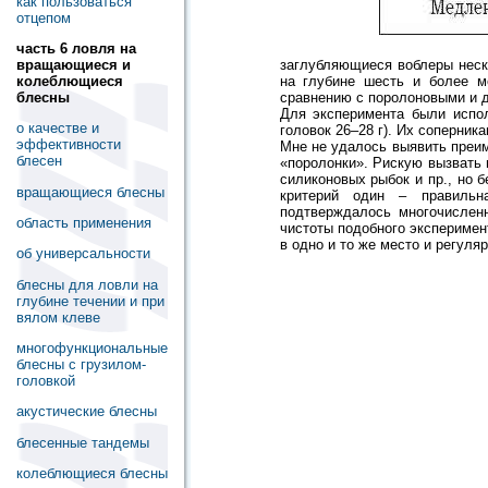
как пользоваться
отцепом
часть 6 ловля на
вращающиеся и
заглубляющиеся воблеры неск
колеблющиеся
на глубине шесть и более м
блесны
сравнению с поролоновыми и д
Для эксперимента были испол
о качестве и
головок 26–28 г). Их соперни
эффективности
Мне не удалось выявить преим
блесен
«поролонки». Рискую вызвать 
силиконовых рыбок и пр., но 
вращающиеся блесны
критерий один – правильна
подтверждалось многочислен
область применения
чистоты подобного эксперимен
в одно и то же место и регуля
об универсальности
блесны для ловли на
глубине течении и при
вялом клеве
многофункциональные
блесны с грузилом-
головкой
акустические блесны
блесенные тандемы
колеблющиеся блесны