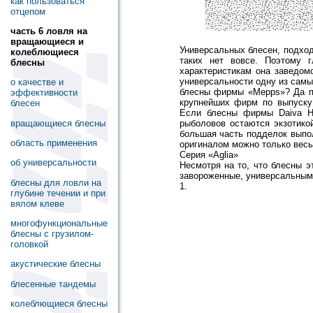
как пользоваться
отцепом
часть 6 ловля на
вращающиеся и
Универсальных блесен, подхо
колеблющиеся
таких нет вовсе. Поэтому г
блесны
характеристикам она заведом
универсальности одну из самы
о качестве и
блесны фирмы «Mepps»? Да по
эффективности
крупнейших фирм по выпуску 
блесен
Если блесны фирмы Daiva Hop
вращающиеся блесны
рыболовов остаются экзотико
большая часть подделок выпол
область применения
оригиналом можно только весь
Серия «Aglia»
об универсальности
Несмотря на то, что блесны э
завороженные, универсальным
блесны для ловли на
1.
глубине течении и при
вялом клеве
многофункциональные
блесны с грузилом-
головкой
акустические блесны
блесенные тандемы
колеблющиеся блесны