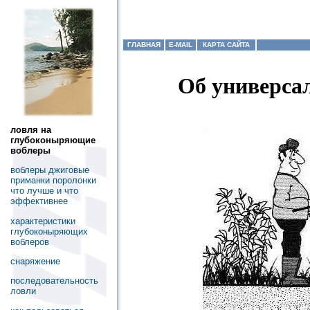
ГЛАВНАЯ
E-MAIL
КАРТА САЙТА
Об универса
ловля на
глубоконыряющие
воблеры
воблеры джиговые
приманки поролонки
что лучше и что
эффективнее
характеристики
глубоконыряющих
воблеров
снаряжение
последовательность
ловли