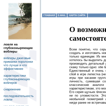
ГЛАВНАЯ
E-MAIL
КАРТА САЙТА
О возможн
самостоят
ловля на
глубоконыряющие
Всем понятно, что сер
воблеры
создать и изготовить н
только единицам. Из мн
воблеры джиговые
хотелось бы выделить д
приманки поролонки
производить детальный 
что лучше и что
скажу только одно: обе 
эффективнее
Единственный и очень 
сбой в игре лепестка (н
характеристики
игры при касании грун
глубоконыряющих
личность, сумевшая со
воблеров
классические аналог
характеристикам, это мо
снаряжение
Его серия щучьих блесен
ни по уловистости. Эт
последовательность
необычной геометрией 
ловли
нигде ранее не встречав