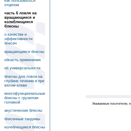
как пользоваться
отцепом
часть 6 ловля на
вращающиеся и
колеблющиеся
блесны
о качестве и
эффективности
блесен
вращающиеся блесны
область применения
об универсальности
блесны для ловли на
глубине течении и при
вялом клеве
многофункциональные
блесны с грузилом-
головкой
Уважаемые посетители, н
акустические блесны
блесенные тандемы
колеблющиеся блесны