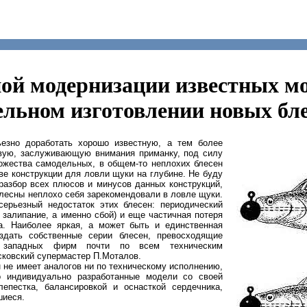
ой модернизации известных мо
ельном изготовлении новых бл
ьезно доработать хорошо известную, а тем более
овую, заслуживающую внимания приманку, под силу
ожества самодельных, в общем-то неплохих блесен
ве конструкции для ловли щуки на глубине. Не буду
разбор всех плюсов и минусов данных конструкций,
блесны неплохо себя зарекомендовали в ловле щуки.
серьезный недостаток этих блесен: периодический
е залипание, а именно сбой) и еще частичная потеря
та. Наиболее яркая, а может быть и единственная
здать собственные серии блесен, превосходящие
и западных фирм почти по всем техническим
сковский супермастер П.Моталов.
 не имеет аналогов ни по техническому исполнению,
о индивидуально разработанные модели со своей
лепестка, балансировкой и оснасткой сердечника,
шиеся.