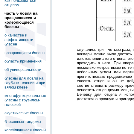
как пользоваться
отцепом
часть 6 ловля на
вращающиеся и
колеблющиеся
блесны
о качестве и
эффективности
блесен
случались три – четыре раза, 
вращающиеся блесны
воблеры можно было достать (
изготовлении этого отцепа; е
область применения
проходить в него. При опера
несколько метров выше по теч
об универсальности
небольшим углом или верти
препятствовать продвижению 
блесны для ловли на
сносить отцеп и он не дой
глубине течении и при
соответствовать размеру крюч
вялом клеве
оснастить отцеп двумя мощны
Бечевку для отцепа я испол
многофункциональные
достаточно прочную и пригодн
блесны с грузилом-
головкой
акустические блесны
блесенные тандемы
колеблющиеся блесны