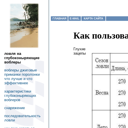
ГЛАВНАЯ
E-MAIL
КАРТА САЙТА
Как пользов
Глухие
зацепы
ловля на
глубоконыряющие
воблеры
воблеры джиговые
приманки поролонки
что лучше и что
эффективнее
характеристики
глубоконыряющих
воблеров
снаряжение
последовательность
ловли