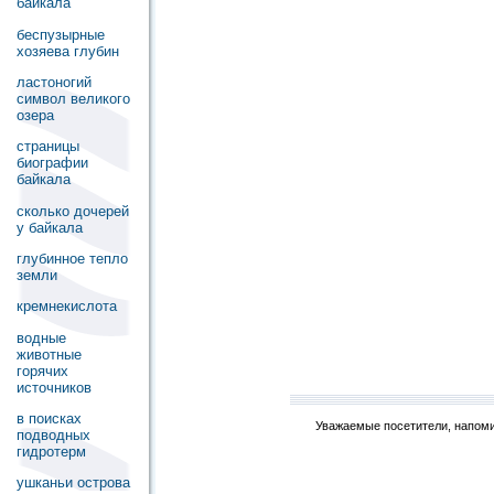
байкала
беспузырные
хозяева глубин
ластоногий
символ великого
озера
страницы
биографии
байкала
сколько дочерей
у байкала
глубинное тепло
земли
кремнекислота
водные
животные
горячих
источников
в поисках
Уважаемые посетители, напоми
подводных
гидротерм
ушканьи острова