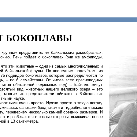
Т БОКОПЛАВЫ
 крупным представителям байкальских ракообразных,
очию. Речь пойдет о бокоплавах (они же амфиподы,
 что эти животные – одни из самых многочисленных и
ей байкальской фауны. По последним подсчётам, из
 76 подвидов бокоплавов, которые распределяются по
дь, – по 6 семействам. От числа всех пресноводных
считая обитателей подземных вод) в Байкале живут
есятый вид животных нашего великого озера – это
у, многие их представители обитают в байкальских
стными науке.
ивотными очень просто. Нужно просто в тихую погоду
ружившись сапогами-бродниками и гидробиологическим
ду, перевернём несколько камней средних размеров. И
ают и разбегаются в разные стороны, выискивая новое
ной в 13 сантиметра.