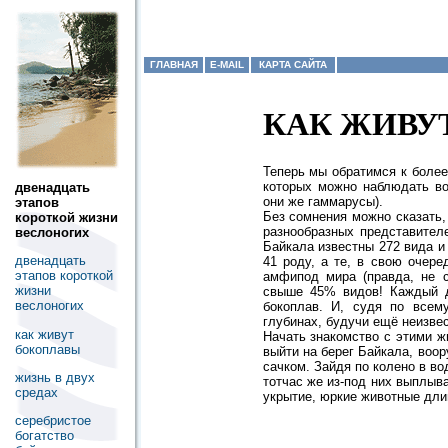
ГЛАВНАЯ
E-MAIL
КАРТА САЙТА
КАК ЖИВУ
Теперь мы обратимся к более
которых можно наблюдать во
двенадцать
они же гаммарусы).
этапов
Без сомнения можно сказать,
короткой жизни
разнообразных представител
веслоногих
Байкала известны 272 вида и
двенадцать
41 роду, а те, в свою очере
этапов короткой
амфипод мира (правда, не 
жизни
свыше 45% видов! Каждый д
веслоногих
бокоплав. И, судя по всем
глубинах, будучи ещё неизве
как живут
Начать знакомство с этими ж
бокоплавы
выйти на берег Байкала, воо
сачком. Зайдя по колено в во
жизнь в двух
тотчас же из-под них выплыв
средах
укрытие, юркие животные дли
серебристое
богатство