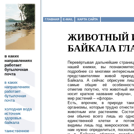
ГЛАВНАЯ
E-MAIL
КАРТА САЙТА
ЖИВОТНЫЙ 
БАЙКАЛА ГЛ
в каких
направлениях
Перевёртывая дальнейшие страни
работает
нашей книжки, вы познакомите
бутылочная
подробнее со многими интересны
почта
представителями живой приро
Байкала. А сейчас обрисуем ли
в каких
самые общие её особенности
направлениях
отметив попутно, что животный м
работает
носит краткое название «фауна»,
бутылочная
мир растений – «флора».
почта
Есть, впрочем, в природе так
организмы, которые трудно отнести
холодная вода
животным или растениям. Состо
источник
они обычно всего лишь из одн
здоровья
единственной клетки и потом
байкала
видимы лишь под микроскопом. 
нам нужно определиться, посколь
таинственное