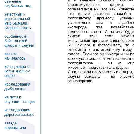
и в Байкале обитают подобны
свечение
«промежуточные» формы. 
глубинных вод
определимся мы вот как. Известн
что только растения способны
животный и
фотосинтезу процессу усвоен
растительный
углекислого газа и выработк
мир байкала
кислорода под воздействие
главные черты
солнечного света. И потому буд
считать так: если какой-т
особенности
мельчайший организм способен хо
байкальской
бы немного к фотосинтезу, то 
флоры и фауны
относится к растительному миру
как это
флоре. Если же он никогда и ни п
начиналось
каких условиях не может занимать
фотосинтезом – он из мир
конец мифа о
животных, представитель фауны.
безжизненном
Итак, первая особенность и флоры,
озере
фауны Байкала – их огромно
разнообразие.
исследования
дыбовского
на пути к
научной станции
исследования
дорогостайского
звезда
верещагина