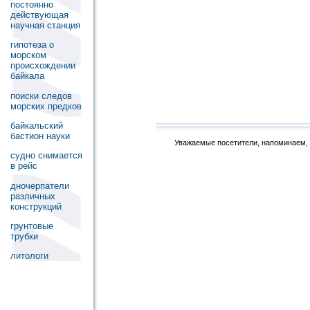
постоянно
действующая
научная станция
гипотеза о
морском
происхождении
байкала
поиски следов
морских предков
байкальский
бастион науки
Уважаемые посетители, напоминаем, 
судно снимается
в рейс
дночерпатели
различных
конструкций
грунтовые
трубки
литологи