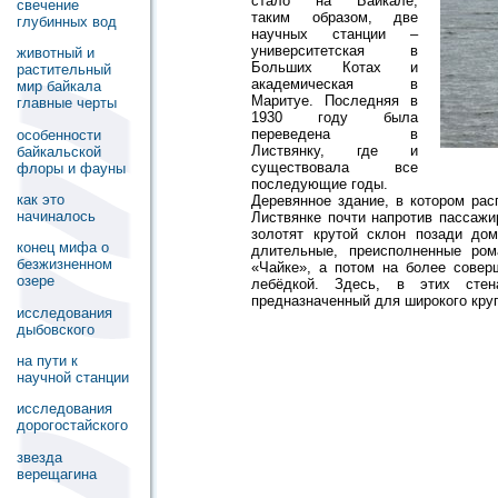
стало на Байкале,
свечение
таким образом, две
глубинных вод
научных станции –
университетская в
животный и
Больших Котах и
растительный
академическая в
мир байкала
Маритуе. Последняя в
главные черты
1930 году была
переведена в
особенности
Листвянку, где и
байкальской
существовала все
флоры и фауны
последующие годы.
как это
Деревянное здание, в котором рас
начиналось
Листвянке почти напротив пассажи
золотят крутой склон позади дом
конец мифа о
длительные, преисполненные ро
безжизненном
«Чайке», а потом на более совер
озере
лебёдкой. Здесь, в этих стен
предназначенный для широкого круг
исследования
дыбовского
на пути к
научной станции
исследования
дорогостайского
звезда
верещагина