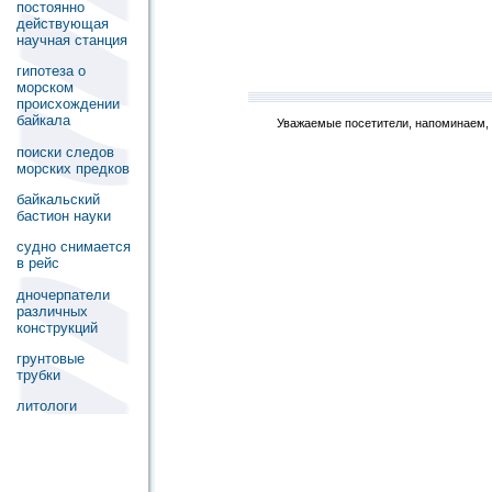
постоянно
действующая
научная станция
гипотеза о
морском
происхождении
байкала
Уважаемые посетители, напоминаем, 
поиски следов
морских предков
байкальский
бастион науки
судно снимается
в рейс
дночерпатели
различных
конструкций
грунтовые
трубки
литологи