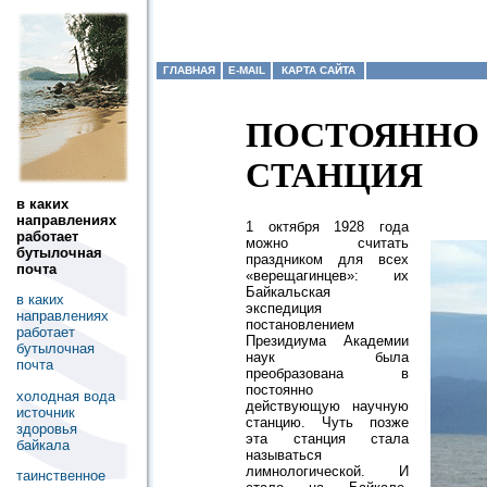
ГЛАВНАЯ
E-MAIL
КАРТА САЙТА
ПОСТОЯННО
СТАНЦИЯ
в каких
направлениях
1 октября 1928 года
работает
можно считать
бутылочная
праздником для всех
почта
«верещагинцев»: их
Байкальская
в каких
экспедиция
направлениях
постановлением
работает
Президиума Академии
бутылочная
наук была
почта
преобразована в
постоянно
холодная вода
действующую научную
источник
станцию. Чуть позже
здоровья
эта станция стала
байкала
называться
лимнологической. И
таинственное