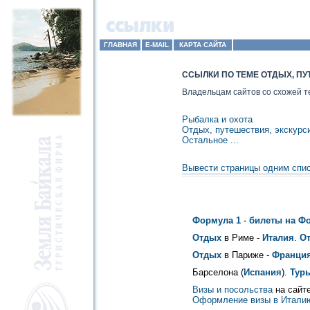
ГЛАВНАЯ
E-MAIL
КАРТА САЙТА
ССЫЛКИ ПО ТЕМЕ ОТДЫХ, ПУ
Владельцам сайтов со схожей т
Рыбалка и охота
Отдых, путешествия, экскурси
Остальное ...
Вывести страницы одним спи
Формула 1
-
билеты на Ф
Отдых
в Риме -
Италия
.
От
Отдых
в Париже -
Франци
Барселона (
Испания
).
Тур
Визы и посольства
на сайт
Оформление визы в Итали