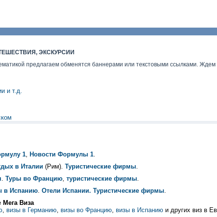
ТЕШЕСТВИЯ, ЭКСКУРСИИ
ематикой предлагаем обменятся баннерами или текстовыми ссылками. Ждем 
и и т.д.
ском
ормулу 1
,
Новости Формулы 1
.
дых в Италии
(Рим).
Туристические фирмы
.
я
.
Туры во Францию
,
туристические фирмы
.
ы в Испанию
.
Отели Испании.
Туристические фирмы
.
е
Мега Виза
ю
,
визы в Германию
,
визы во Францию
,
визы в Испанию
и других виз в Ев