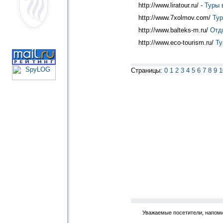
http://www.liratour.ru/ -
Туры 
http://www.7xolmov.com/
Тур
http://www.balteks-m.ru/
Отды
http://www.eco-tourism.ru/
Ту
Страницы:
0
1
2
3
4
5
6
7
8
9
1
Уважаемые посетители, напоми