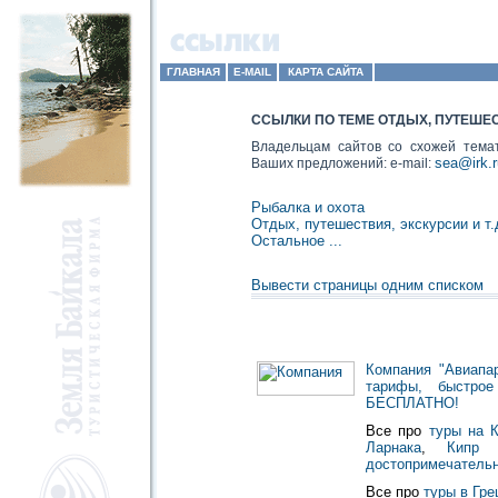
ГЛАВНАЯ
E-MAIL
КАРТА САЙТА
ССЫЛКИ ПО ТЕМЕ ОТДЫХ, ПУТЕШЕ
Владельцам сайтов со схожей тема
sea@irk.r
Ваших предложений: e-mail:
Рыбалка и охота
Отдых, путешествия, экскурсии и т.
Остальное ...
Вывести страницы одним списком
Компания "Авиапар
тарифы, быстрое
БЕСПЛАТНО!
Все про
туры на К
Ларнака
,
Кипр 
достопримечательн
Все про
туры в Гре