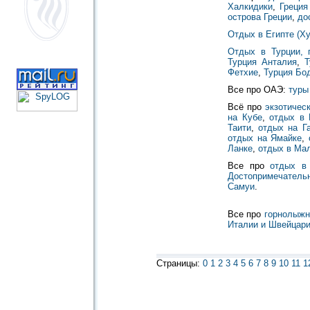
Халкидики
,
Греция
острова Греции
,
до
Отдых в Египте (Ху
Отдых в Турции, 
Турция Анталия
,
Т
Фетхие
,
Турция Бо
Все про ОАЭ:
туры
Всё про
экзотичес
на Кубе
,
отдых в 
Таити
,
отдых на Г
отдых на Ямайке
,
Ланке
,
отдых в Ма
Все про
отдых в 
Достопримечатель
Самуи
.
Все про
горнолыжн
Италии и Швейцар
Страницы:
0
1
2
3
4
5
6
7
8
9
10
11
1