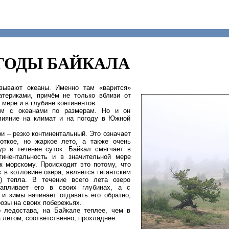
ГОДЫ БАЙКАЛА
зывают океаны. Именно там «варится»
териками, причём не только вблизи от
 мере и в глубине континентов.
ним с океанами по размерам. Но и он
лияние на климат и на погоду в Южной
и – резко континентальный. Это означает
откое, но жаркое лето, а также очень
р в течение суток. Байкал смягчает в
тинентальность и в значительной мере
к морскому. Происходит это потому, что
 в котловине озера, является гигантским
м) тепла. В течение всего лета озеро
капливает его в своих глубинах, а с
 и зимы начинает отдавать его обратно,
озы на своих побережьях.
 ледостава, на Байкале теплее, чем в
а летом, соответственно, прохладнее.