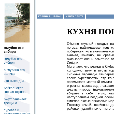
ГЛАВНАЯ
E-MAIL
КАРТА САЙТА
КУХНЯ ПО
Обычно «кухней погоды» на
погода, наблюдаемая над ма
голубое око
побережья, но в значительной
сибири
Байкал, конечно, не срав
голубое око
оказывает очень заметное в
сибири
Сибири.
Мы знаем, что климат в Сибир
а глубина его
холодную зиму и пусть кор
великая
сильные перепады температу
своих окрестностях эту кон
что ниже дна
приближает местный климат 
огромная масса вод, лежащих
байкальская
аккумулятором (накопителе
горная страна
вбирает в себя тепло, на
наступлением поздней осени
рифт означает
смягчая лютые сибирские мор
трещина
Поэтому зимой, особенно до
районах, удалённых от него; 
суровая и
прекрасная тайга