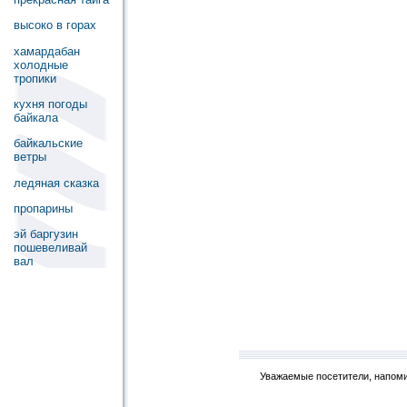
высоко в горах
хамардабан
холодные
тропики
кухня погоды
байкала
байкальские
ветры
ледяная сказка
пропарины
эй баргузин
пошевеливай
вал
Уважаемые посетители, напоми