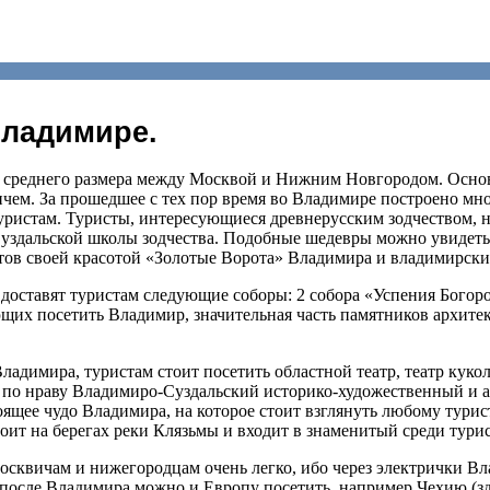
Владимире.
 среднего размера между Москвой и Нижним Новгородом. Основ
ем. За прошедшее с тех пор время во Владимире построено мно
уристам. Туристы, интересующиеся древнерусским зодчеством, 
здальской школы зодчества. Подобные шедевры можно увидеть т
ов своей красотой «Золотые Ворота» Владимира и владимирски
доставят туристам следующие соборы: 2 собора «Успения Богор
щих посетить Владимир, значительная часть памятников архите
адимира, туристам стоит посетить областной театр, театр куко
 по нраву Владимиро-Суздальский историко-художественный и 
оящее чудо Владимира, на которое стоит взглянуть любому тури
тоит на берегах реки Клязьмы и входит в знаменитый среди тури
осквичам и нижегородцам очень легко, ибо через электрички В
после Владимира можно и Европу посетить, например Чехию (з