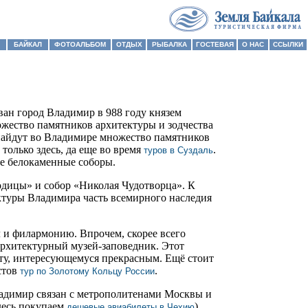
БАЙКАЛ
ФОТОАЛЬБОМ
ОТДЫХ
РЫБАЛКА
ГОСТЕВАЯ
О НАС
ССЫЛКИ
ан город Владимир в 988 году князем
жество памятников архитектуры и зодчества
найдут во Владимире множество памятников
олько здесь, да еще во время
.
туров в Суздаль
е белокаменные соборы.
одицы» и собор «Николая Чудотворца». К
ктуры Владимира часть всемирного наследия
л и филармонию. Впрочем, скорее всего
архитектурный музей-заповедник. Этот
сту, интересующемуся прекрасным. Ещё стоит
стов
.
тур по Золотому Кольцу России
ладимир связан с метрополитенами Москвы и
десь покупаем
)
дешевые авиабилеты в Чехию