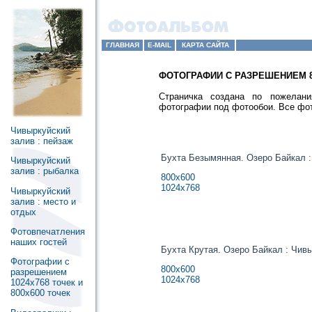
ГЛАВНАЯ
E-MAIL
КАРТА САЙТА
ФОТОГРАФИИ С РАЗРЕШЕНИЕМ 80
Страничка создана по пожелан
фотографии под фотообои. Все фот
Чивыркуйский
залив : пейзаж
Бухта Безымянная. Озеро Байкал :
Чивыркуйский
залив : рыбалка
800х600
1024х768
Чивыркуйский
залив : место и
отдых
Фотовпечатления
наших гостей
Бухта Крутая. Озеро Байкал : Чив
Фотографии с
800х600
разрешением
1024х768
1024x768 точек и
800x600 точек