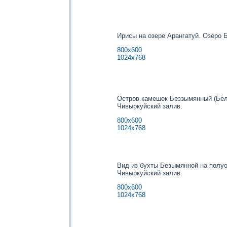
Ирисы на озере Арангатуй. Озеро 
800х600
1024х768
Остров камешек Беззымянный (Бел
Чивыркуйский залив.
800х600
1024х768
Вид из бухты Безымянной на полуо
Чивыркуйский залив.
800х600
1024х768