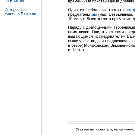
на Байкале
временными пристанищами древним 
Интересные
Один из
небольших гротов
(фото)
факты о Байкале
предлагаем
мы
(мыс Безымянный,
10 минут. Высота грота приблизител
Наряду с драгоценными творениями
памятников. Они, в частности пре
выдающимся исследователем Байк
выше уреза воды и предназначенны
в озере( Монаховская, Зимовейном
и Цавтат.
Уважаемые посетители, напоминаем, 