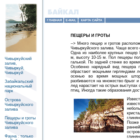
ГЛАВНАЯ
E-MAIL
КАРТА САЙТА
ПЕЩЕРЫ И ГРОТЫ
-->
Много пещер и гротов располож
Чивыркуйского залива. Чаще всего 
Одна из наиболее крупных пещер 
м, высоту 10-15 м. Пол пещеры по
Чивыркуйский
галькой. По задней стенке во врем
залив,
Особенно нарядный вид пещера п
Чивыркуй,
обрастают мощными гирляндами ле
Чивыркуй
осенью во время мощных шторм
разбиваются на множество брызг и 
Забайкальский
лед нарастает на острых выступах 
национальный
птиц. Иногда такие образования дос
парк
Извес
Острова
извес
Чивыркуйского
небол
залива
крист
глиня
Пещеры и гроты
Позже
Чивыркуйского
ранней
залива
остро
Фауна : только
глиня