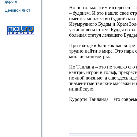
дороге
Но не только этим интересен Т
Ценовой лист
– буддизм. И это нашло свое от
имеется множество буддийских 
Изумрудного Будды и Храм Золо
установлена статуя Будды из зо
большая статуя лежащего Будды
При въезде в Бангкок вас встре
трудно найти в мире. Это парк
многие километры.
Но Таиланд – это не только его
кантри, игрой в гольф, прекра
ночной жизнью, а еще здесь ид
знаменитые тайские массажи и 
индийскую.
Курорты Таиланда – это соврем