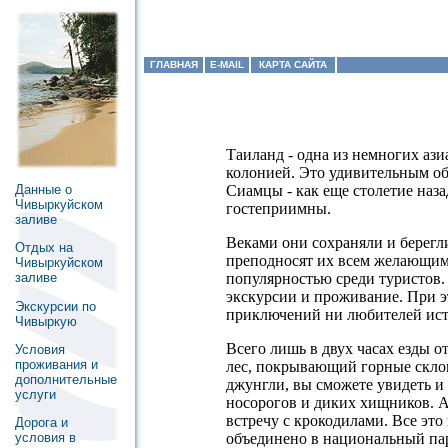
ГЛАВНАЯ
E-MAIL
КАРТА САЙТА
Таиланд - одна из немногих ази
колонией. Это удивительным обр
Данные о
Сиамцы - как еще столетие наз
Чивыркуйском
гостеприимны.
заливе
Веками они сохраняли и берегли
Отдых на
преподносят их всем желающи
Чивыркуйском
популярностью среди туристов.
заливе
экскурсии и проживание. При 
Экскурсии по
приключений ни любителей исто
Чивыркую
Всего лишь в двух часах езды о
Условия
проживания и
лес, покрывающий горные скло
дополнительные
джунгли, вы сможете увидеть и 
услуги
носорогов и диких хищников. 
встречу с крокодилами. Все эт
Дорога и
объединено в национальный парк
условия в